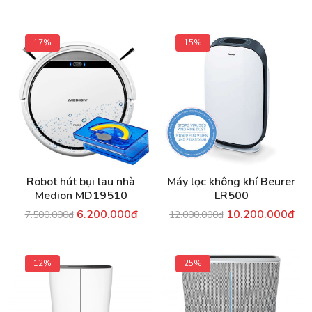
17%
15%
Robot hút bụi lau nhà
Máy lọc không khí Beurer
Medion MD19510
LR500
6.200.000đ
10.200.000đ
7.500.000đ
12.000.000đ
12%
25%