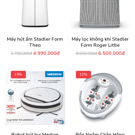
Máy hút ẩm Stadler Form
Máy lọc không khí Stadler
Theo
Form Roger Little
4.990.000đ
6.500.000đ
5.700.000đ
8.650.000đ
19%
12%
Robot hút bụi Medion
Bồn Ngâm Chân Hồng