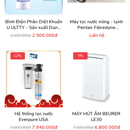
Bình Điện Phân Diệt Khuẩn
Máy lọc nước nóng - lạnh
U ULTTY - Sản xuất Dung
Pentair Fibredyne
Dịch Diệt Khuẩn Anolyte,
Standard
2.500.000đ
Liên hệ
4.000.000đ
Diệt 99% Vi Khuẩn, Virut
12%
9%
Hệ thống lọc nước
MÁY HÚT ẨM BEURER
Everpure USA
LE30
7.940.000đ
6.800.000đ
9.000.000đ
7.500.000đ