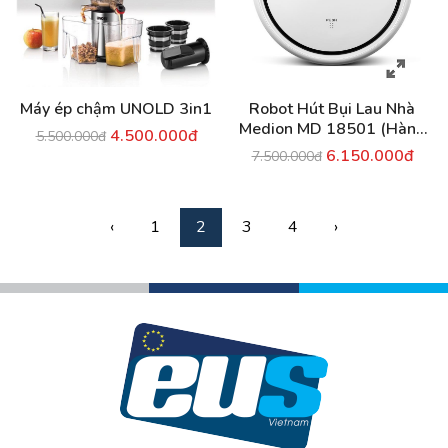
Máy ép chậm UNOLD 3in1
Robot Hút Bụi Lau Nhà
Medion MD 18501 (Hàng
4.500.000đ
5.500.000đ
Nhập Khẩu Đức)
6.150.000đ
7.500.000đ
‹
1
2
3
4
›