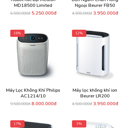
MD18500 Limited
Ngoại Beurer FB50
5.250.000đ
3.950.000đ
6.500.000đ
4.500.000đ
16%
12%
Máy Lọc Không Khí Philips
Máy lọc không khí ion
AC1214/10
Beurer LR200
8.000.000đ
3.950.000đ
9.500.000đ
4.500.000đ
17%
5%