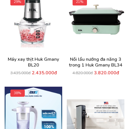
29%
21%
Máy xay thịt Huk Gmany
Nồi lẩu nướng đa năng 3
BL20
trong 1 Huk Gmany BL34
2.435.000đ
3.820.000đ
3.435.000đ
4.820.000đ
38%