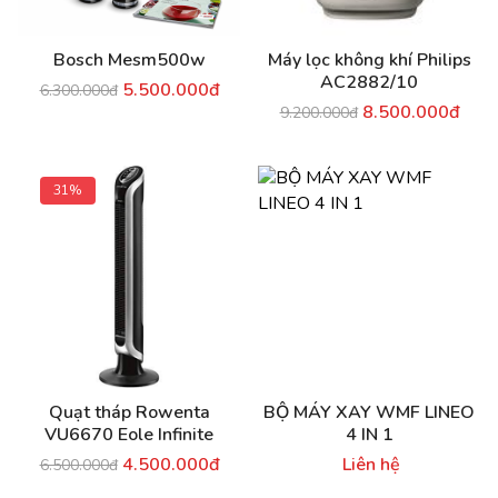
Bosch Mesm500w
Máy lọc không khí Philips
AC2882/10
5.500.000đ
6.300.000đ
8.500.000đ
9.200.000đ
31%
Quạt tháp Rowenta
BỘ MÁY XAY WMF LINEO
VU6670 Eole Infinite
4 IN 1
4.500.000đ
Liên hệ
6.500.000đ