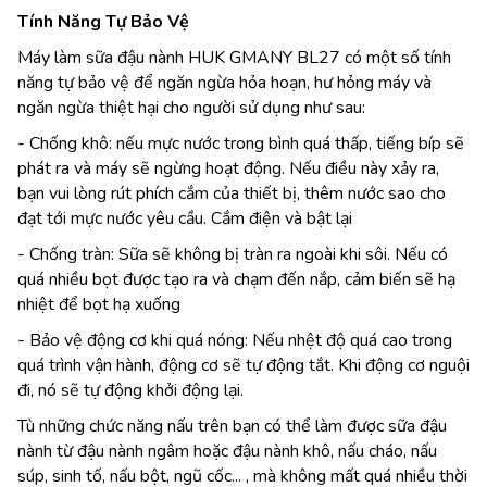
Tính Năng Tự Bảo Vệ
Máy làm sữa đậu nành HUK GMANY BL27 có một số tính
năng tự bảo vệ để ngăn ngừa hỏa hoạn, hư hỏng máy và
ngăn ngừa thiệt hại cho người sử dụng như sau:
- Chống khô: nếu mực nước trong bình quá thấp, tiếng bíp sẽ
phát ra và máy sẽ ngừng hoạt động. Nếu điều này xảy ra,
bạn vui lòng rút phích cắm của thiết bị, thêm nước sao cho
đạt tới mực nước yêu cầu. Cắm điện và bật lại
- Chống tràn: Sữa sẽ không bị tràn ra ngoài khi sôi. Nếu có
quá nhiều bọt được tạo ra và chạm đến nắp, cảm biến sẽ hạ
nhiệt để bọt hạ xuống
- Bảo vệ động cơ khi quá nóng: Nếu nhệt độ quá cao trong
quá trình vận hành, động cơ sẽ tự động tắt. Khi động cơ nguội
đi, nó sẽ tự động khởi động lại.
Tù những chức năng nấu trên bạn có thể làm được sữa đậu
nành từ đậu nành ngâm hoặc đậu nành khô, nấu cháo, nấu
súp, sinh tố, nấu bột, ngũ cốc... , mà không mất quá nhiều thời