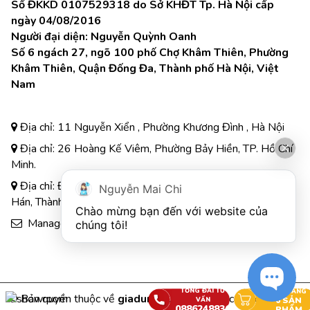
Số ĐKKD 0107529318 do Sở KHĐT Tp. Hà Nội cấp
ngày 04/08/2016
Người đại diện: Nguyễn Quỳnh Oanh
Số 6 ngách 27, ngõ 100 phố Chợ Khâm Thiên, Phường
Khâm Thiên, Quận Đống Đa, Thành phố Hà Nội, Việt
Nam
Địa chỉ: 11 Nguyễn Xiển , Phường Khương Đình , Hà Nội
Địa chỉ: 26 Hoàng Kế Viêm, Phường Bảy Hiền, TP. Hồ Chí
Minh.
Địa chỉ: Đường A3, Tiểu khu đô thị số 17, Phường Pom
Nguyễn Mai Chi
Hán, Thành phố Lào Cai
Chào mừng bạn đến với website của 
Manager.eus@gmail.com
chúng tôi!
TỔNG ĐÀI TƯ
GIỎ HÀNG
© Bản quyền thuộc về
giadungeus.vn
|
Cung cấp bởi
[ONYX]
0
SẢN
VẤN
0886248836
PHẨM