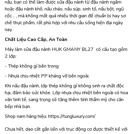
nấu, bạn có thể làm được sữa đậu nành từ đậu nành ngâm
hoặc đậu nành khô, nấu cháo, nấu súp, sinh tố, nấu bột, ngũ
cốc… , mà không mất quá nhiều thời gian để chuẩn bị hay sơ
chế thực phẩm, rất phù hợp với nhu cầu sống hiện đại ngày
nay.
Chất Liệu Cao Cấp, An Toàn
Máy làm sữa đậu nành HUK GMANY BL27 có cấu tạo gồm
2 lớp:
- Thép không gỉ bên trong
- Nhựa chịu nhiệt PP kháng vỡ bên ngoài.
Khi nấu đậu nành, lớp thép không gỉ không sinh ra chất độc
hại, đảm bảo sức khỏe. Lớp nhựa chịu nhiệt bên ngoài có hoa
văn tinh tế, sang trọng sẽ tăng thêm tính thẩm mỹ cho căn
bếp nhà bạn.
Shop nam hàng hiệu:
https://tungluxury.com/
Chưa hết, dao cắt gắn liền với trục động cơ được thiết kế với