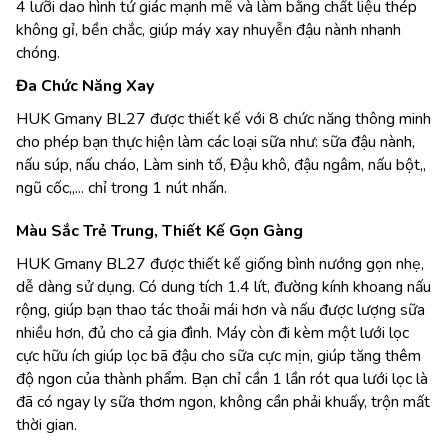
4 lưỡi dao hình tứ giác mạnh mẽ và làm bằng chất liệu thép
không gỉ, bền chắc, giúp máy xay nhuyễn đậu nành nhanh
chóng.
Đa Chức Năng Xay
HUK Gmany BL27 được thiết kế với 8 chức năng thông minh
cho phép bạn thực hiện làm các loại sữa như: sữa đậu nành,
nấu súp, nấu cháo, Làm sinh tố, Đậu khô, đậu ngâm, nấu bột,,
ngũ cốc,,... chỉ trong 1 nút nhấn.
Màu Sắc Trẻ Trung, Thiết Kế Gọn Gàng
HUK Gmany BL27 được thiết kế giống bình nướng gọn nhẹ,
dễ dàng sử dụng. Có dung tích 1.4 lít, đường kính khoang nấu
rộng, giúp bạn thao tác thoải mái hơn và nấu được lượng sữa
nhiều hơn, đủ cho cả gia đình. Máy còn đi kèm một lưới lọc
cực hữu ích giúp lọc bã đậu cho sữa cực mịn, giúp tăng thêm
độ ngon của thành phẩm. Bạn chỉ cần 1 lần rót qua lưới lọc là
đã có ngay ly sữa thơm ngon, không cần phải khuấy, trộn mất
thời gian.