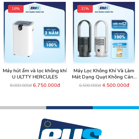
16%
31%
Máy hút ẩm và lọc không khí
Máy Lọc Không Khí Và Làm
U ULTTY HERCULES
Mát Dạng Quạt Không Cánh
U ULTTY SKJ-CR021
6.750.000đ
4.500.000đ
8.000.000đ
6.500.000đ