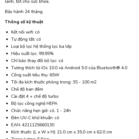
lành, tốt cho sức khỏe.
Bảo hành 24 tháng.
Thông số kỹ thuật
Kết nối wifi: có
Tự động tắt: có
Loại bộ lọc hệ thống lọc ba lớp
Hiệu suất lọc: 99,95%
Chỉ báo thay đổi bộ lọc: có
Tương thích từ iOs 10.0 và Android 5.0 của Bluetooth® 4.0
Công suất tiêu thụ: 65W
Tối đa kích thước phòng trong: 35 - 100 m2
Chế độ ban đêm
Cài đặt 4 + chế độ turbo
Bộ lọc công nghệ HEPA
Chức năng hẹn giờ: có, 1 - 24h
Đèn UV-C khử khuẩn: có
EAN: 4211125660130
Kích thước (L x W x H): 21.0 cm x 35.0 cm x 62.0 cm