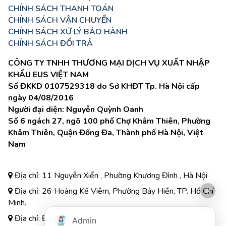
CHÍNH SÁCH THANH TOÁN
CHÍNH SÁCH VẬN CHUYỂN
CHÍNH SÁCH XỬ LÝ BẢO HÀNH
CHÍNH SÁCH ĐỔI TRẢ
CÔNG TY TNHH THƯƠNG MẠI DỊCH VỤ XUẤT NHẬP
KHẨU EUS VIỆT NAM
Số ĐKKD 0107529318 do Sở KHĐT Tp. Hà Nội cấp
ngày 04/08/2016
Người đại diện: Nguyễn Quỳnh Oanh
Số 6 ngách 27, ngõ 100 phố Chợ Khâm Thiên, Phường
Khâm Thiên, Quận Đống Đa, Thành phố Hà Nội, Việt
Nam
Địa chỉ: 11 Nguyễn Xiển , Phường Khương Đình , Hà Nội
Địa chỉ: 26 Hoàng Kế Viêm, Phường Bảy Hiền, TP. Hồ Chí
Minh.
Địa chỉ: Đường A3, Tiểu khu đô thị số 17, Phường Pom
Admin