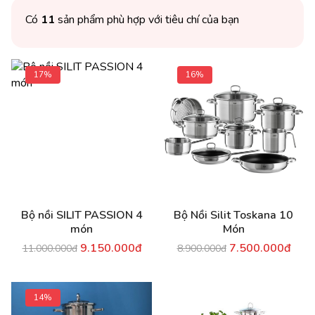
Có
11
sản phẩm phù hợp với tiêu chí của bạn
17%
16%
Bộ nồi SILIT PASSION 4
Bộ Nồi Silit Toskana 10
món
Món
9.150.000đ
7.500.000đ
11.000.000đ
8.900.000đ
14%