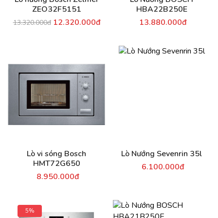
ZEO32F5151
HBA22B250E
12.320.000đ
13.880.000đ
13.320.000đ
Lò vi sóng Bosch
Lò Nướng Sevenrin 35l
HMT72G650
6.100.000đ
8.950.000đ
5%