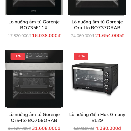
Lò nướng âm tủ Gorenje
Lò nướng âm tủ Gorenje
BO735E11X
Ora-Ito BO737ORAB
16.038.000đ
21.654.000đ
17.820.000đ
24.060.000đ
10%
20%
Lò nướng âm tủ Gorenje
Lò nướng điện Huk Gmany
Ora-Ito BO758ORAB
BL29
31.608.000đ
4.080.000đ
35.120.000đ
5.080.000đ