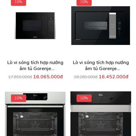
10%
10%
Lò vi sóng tích hợp nướng
Lò vi sóng tích hợp nướng
âm tủ Gorenje
âm tủ Gorenje
BM251S7XG
BM235ORAB
16.065.000đ
16.452.000đ
17.850.000đ
18.280.000đ
10%
10%