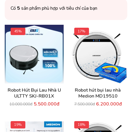
Có
5
sản phẩm phù hợp với tiêu chí của bạn
45%
17%
Robot Hút Bụi Lau Nhà U
Robot hút bụi lau nhà
ULTTY SKJ-RB01X
Medion MD19510
5.500.000đ
6.200.000đ
10.000.000đ
7.500.000đ
19%
18%