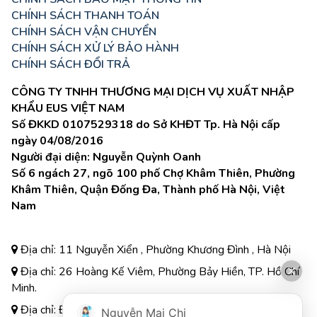
CHÍNH SÁCH THANH TOÁN
CHÍNH SÁCH VẬN CHUYỂN
CHÍNH SÁCH XỬ LÝ BẢO HÀNH
CHÍNH SÁCH ĐỔI TRẢ
CÔNG TY TNHH THƯƠNG MẠI DỊCH VỤ XUẤT NHẬP
KHẨU EUS VIỆT NAM
Số ĐKKD 0107529318 do Sở KHĐT Tp. Hà Nội cấp
ngày 04/08/2016
Người đại diện: Nguyễn Quỳnh Oanh
Số 6 ngách 27, ngõ 100 phố Chợ Khâm Thiên, Phường
Khâm Thiên, Quận Đống Đa, Thành phố Hà Nội, Việt
Nam
Địa chỉ: 11 Nguyễn Xiển , Phường Khương Đình , Hà Nội
Địa chỉ: 26 Hoàng Kế Viêm, Phường Bảy Hiền, TP. Hồ Chí
Minh.
Địa chỉ: Đường A3, Tiểu khu đô thị số 17, Phường Pom
Nguyễn Mai Chi