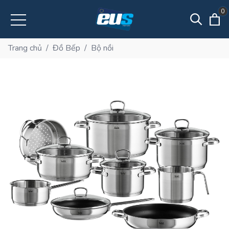
0
Trang chủ
/
Đồ Bếp
/
Bộ nồi