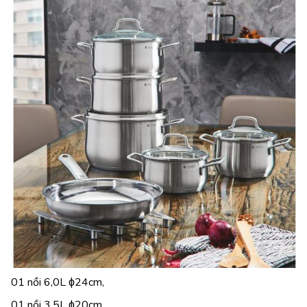
01 nồi 6,0L ɸ24cm,
01 nồi 3,5L ɸ20cm,