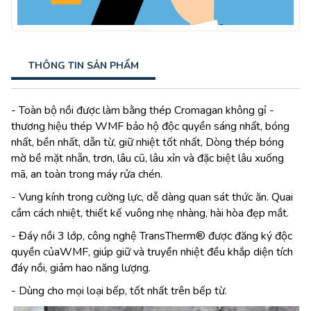
THÔNG TIN SẢN PHẨM
- Toàn bộ nồi được làm bằng thép Cromagan không gỉ -
thương hiệu thép WMF bảo hộ độc quyền sáng nhất, bóng
nhất, bền nhất, dẫn từ, giữ nhiệt tốt nhất, Dòng thép bóng
mờ bề mặt nhẵn, trơn, lâu cũ, lâu xỉn và đặc biệt lâu xuống
mã, an toàn trong máy rửa chén.
- Vung kính trong cường lực, dễ dàng quan sát thức ăn. Quai
cầm cách nhiệt, thiết kế vuông nhẹ nhàng, hài hòa đẹp mắt.
- Đáy nồi 3 lớp, công nghệ TransTherm® được đăng ký độc
quyền củaWMF, giúp giữ và truyền nhiệt đều khắp diện tích
đáy nồi, giảm hao năng lượng.
- Dùng cho mọi loại bếp, tốt nhất trên bếp từ.