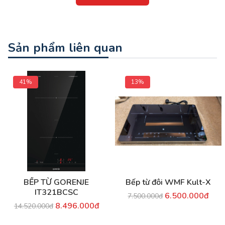
Sản phẩm liên quan
41%
13%
BẾP TỪ GORENJE
Bếp từ đôi WMF Kult-X
IT321BCSC
6.500.000đ
7.500.000đ
8.496.000đ
14.520.000đ