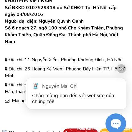
KHẨU EUS VIỆT NAM
Số ĐKKD 0107529318 do Sở KHĐT Tp. Hà Nội cấp
ngày 04/08/2016
Người đại diện: Nguyễn Quỳnh Oanh
Số 6 ngách 27, ngõ 100 phố Chợ Khâm Thiên, Phường
Khâm Thiên, Quận Đống Đa, Thành phố Hà Nội, Việt
Nam
Địa chỉ: 11 Nguyễn Xiển , Phường Khương Đình , Hà Nội
Địa chỉ: 26 Hoàng Kế Viêm, Phường Bảy Hiền, TP. Hồ Chí
Minh.
Địa chỉ: Đường A3, Tiểu khu đô thị số 17, Phường Pom
Nguyễn Mai Chi
Hán, Thành phố Lào Cai
Chào mừng bạn đến với website của 
Manager.eus@gmail.com
chúng tôi!
TỔNG ĐÀI TƯ
GIỎ HÀNG