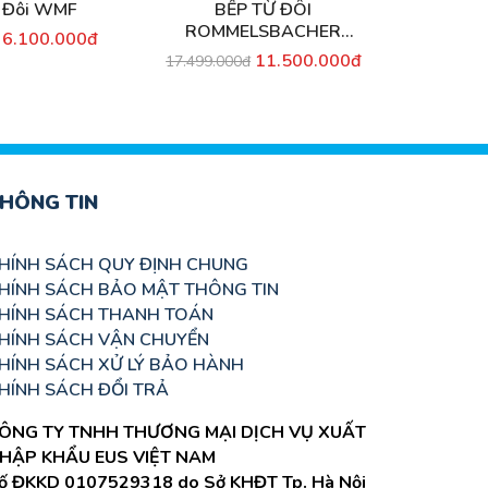
 Đôi WMF
BẾP TỪ ĐÔI
Bếp T
ROMMELSBACHER
6.100.000đ
10
EBC3410/IN
11.500.000đ
17.499.000đ
HÔNG TIN
HÍNH SÁCH QUY ĐỊNH CHUNG
HÍNH SÁCH BẢO MẬT THÔNG TIN
HÍNH SÁCH THANH TOÁN
HÍNH SÁCH VẬN CHUYỂN
HÍNH SÁCH XỬ LÝ BẢO HÀNH
HÍNH SÁCH ĐỔI TRẢ
ÔNG TY TNHH THƯƠNG MẠI DỊCH VỤ XUẤT
HẬP KHẨU EUS VIỆT NAM
ố ĐKKD 0107529318 do Sở KHĐT Tp. Hà Nội