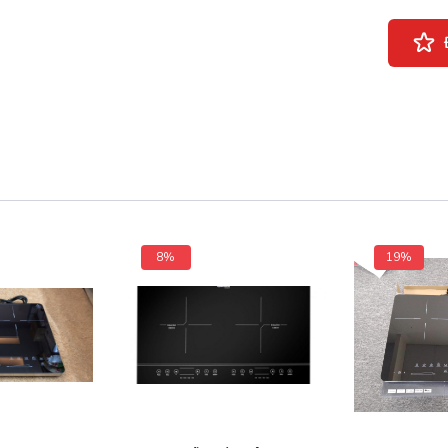
8%
19%