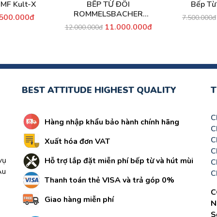
WMF Kult-X
BẾP TỪ ĐÔI
Bếp Từ
ROMMELSBACHER
.500.000đ
7.500.000đ
EBC3430/IN
11.000.000đ
12.000.000đ
BEST ATTITUDE HIGHEST QUALITY
T
C
Hàng nhập khẩu bảo hành chính hãng
C
C
Xuất hóa đơn VAT
C
vụ
Hỗ trợ lắp đặt miễn phí bếp từ và hút mùi
C
Âu
C
Thanh toán thẻ VISA và trả góp 0%
C
Giao hàng miễn phí
N
S