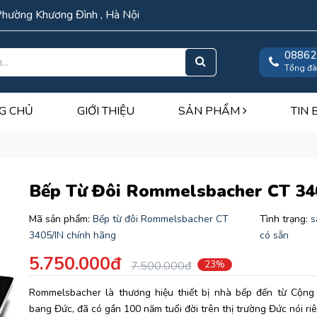
Phường Khương Đình , Hà Nội
08862
Tổng đà
G CHỦ
GIỚI THIỆU
SẢN PHẨM
TIN 
Bếp Từ Đôi Rommelsbacher CT 34
Mã sản phẩm:
Bếp từ đôi Rommelsbacher CT
Tình trạng:
s
3405/IN chính hãng
có sẵn
5.750.000đ
7.500.000đ
23%
Rommelsbacher là thương hiệu thiết bị nhà bếp đến từ Cộng 
bang Đức, đã có gần 100 năm tuổi đời trên thị trường Đức nói riê