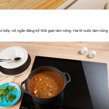
ếp, rút ​​ngắn đáng kể thời gian làm nóng. Hai lít nước làm nóng 