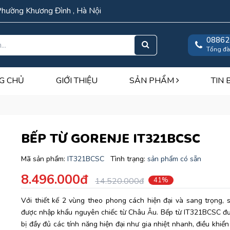
Phường Khương Đình , Hà Nội
08862
Tổng đà
G CHỦ
GIỚI THIỆU
SẢN PHẨM
TIN 
BẾP TỪ GORENJE IT321BCSC
Mã sản phẩm:
IT321BCSC
Tình trạng:
sản phẩm có sẵn
8.496.000đ
14.520.000đ
41%
Với thiết kế 2 vùng theo phong cách hiện đại và sang trọng,
được nhập khẩu nguyên chiếc từ Châu Âu. Bếp từ IT321BCSC đ
bị đầy đủ các tính năng hiện đại như gia nhiệt nhanh, điều khiể