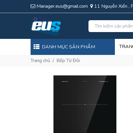
Manager.eus@gmail.com
11 Nguyễn Xiển , 
TRAN
DANH MỤC SẢN PHẨM
Trang chủ
/
Bếp Từ Đôi