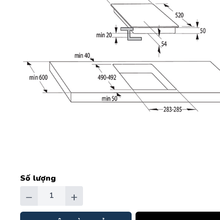
Số lượng
−
+