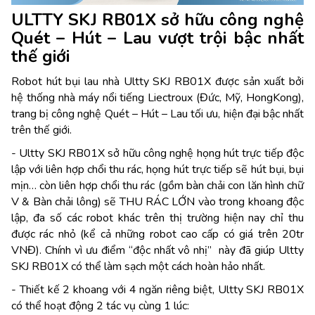
ULTTY SKJ RB01X​ sở hữu công nghệ
Quét – Hút – Lau vượt trội bậc nhất
thế giới
Robot hút bụi lau nhà Ultty SKJ RB01X được sản xuất bởi
hệ thống nhà máy nổi tiếng Liectroux (Đức, Mỹ, HongKong),
trang bị công nghệ Quét – Hút – Lau tối ưu, hiện đại bậc nhất
trên thế giới.
- Ultty SKJ RB01X sở hữu công nghệ họng hút trực tiếp độc
lập với liên hợp chổi thu rác, họng hút trực tiếp sẽ hút bụi, bụi
mịn… còn liên hợp chổi thu rác (gồm bàn chải con lăn hình chữ
V & Bàn chải lông) sẽ THU RÁC LỚN vào trong khoang độc
lập, đa số các robot khác trên thị trường hiện nay chỉ thu
được rác nhỏ (kể cả những robot cao cấp có giá trên 20tr
VNĐ). Chính vì ưu điểm “độc nhất vô nhị” này đã giúp Ultty
SKJ RB01X có thể làm sạch một cách hoàn hảo nhất.
- Thiết kế 2 khoang với 4 ngăn riêng biệt, Ultty SKJ RB01X
có thể hoạt động 2 tác vụ cùng 1 lúc: