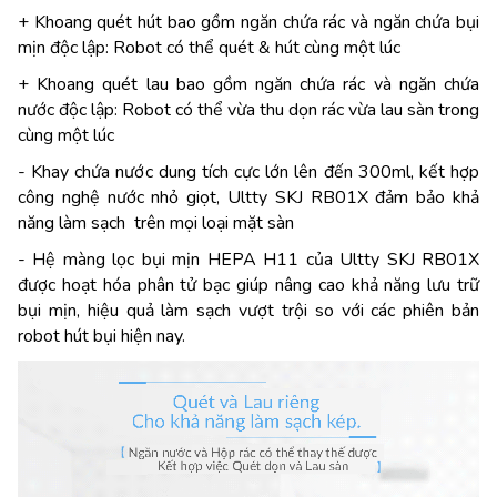
+ Khoang quét hút bao gồm ngăn chứa rác và ngăn chứa bụi
mịn độc lập: Robot có thể quét & hút cùng một lúc
+ Khoang quét lau bao gồm ngăn chứa rác và ngăn chứa
nước độc lập: Robot có thể vừa thu dọn rác vừa lau sàn trong
cùng một lúc
- Khay chứa nước dung tích cực lớn lên đến 300ml, kết hợp
công nghệ nước nhỏ giọt, Ultty SKJ RB01X đảm bảo khả
năng làm sạch trên mọi loại mặt sàn
- Hệ màng lọc bụi mịn HEPA H11 của Ultty SKJ RB01X
được hoạt hóa phân tử bạc giúp nâng cao khả năng lưu trữ
bụi mịn, hiệu quả làm sạch vượt trội so với các phiên bản
robot hút bụi hiện nay.