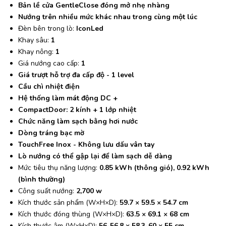
Bản lề cửa GentleClose đóng mở nhẹ nhàng
Nướng trên nhiều mức khác nhau trong cùng một lúc
Đèn bên trong lò:
IconLed
Khay sâu:
1
Khay nông:
1
Giá nướng cao cấp:
1
Giá trượt hỗ trợ đa cấp độ - 1 level
Cầu chì nhiệt điện
Hệ thống làm mát động DC +
CompactDoor: 2 kính + 1 lớp nhiệt
Chức năng làm sạch bằng hơi nước
Dòng tráng bạc mờ
TouchFree Inox - Không lưu dấu vân tay
Lò nướng có thể gập lại để làm sạch dễ dàng
Mức tiêu thụ năng lượng:
0.85 kWh (thông gió), 0.92 kWh
(bình thường)
Công suất nướng:
2,700 w
Kích thước sản phẩm (W×H×D):
59.7 × 59.5 × 54.7 cm
Kích thước đóng thùng (W×H×D):
63.5 × 69.1 × 68 cm
Kích thước âm (W×H×D):
56-56,8 × 58,3-60 × 55 cm