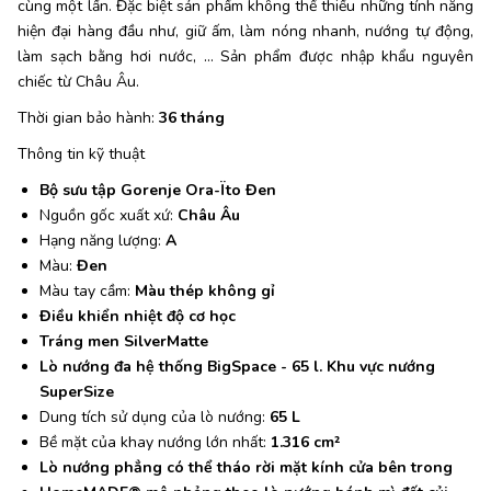
cùng một lần. Đặc biệt sản phẩm không thể thiếu những tính năng
hiện đại hàng đầu như, giữ ấm, làm nóng nhanh, nướng tự động,
làm sạch bằng hơi nước, ... Sản phẩm được nhập khẩu nguyên
chiếc từ Châu Âu.
Thời gian bảo hành:
36 tháng
Thông tin kỹ thuật
Bộ sưu tập Gorenje Ora-Ïto Đen
Nguồn gốc xuất xứ:
Châu Âu
Hạng năng lượng:
A
Màu:
Đen
Màu tay cầm:
Màu thép không gỉ
Điều khiển nhiệt độ cơ học
Tráng men SilverMatte
Lò nướng đa hệ thống BigSpace - 65 l. Khu vực nướng
SuperSize
Dung tích sử dụng của lò nướng:
65 L
Bề mặt của khay nướng lớn nhất:
1.316 cm²
Lò nướng phẳng có thể tháo rời mặt kính cửa bên trong