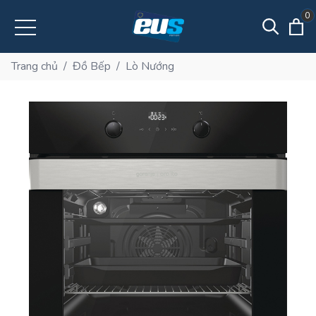
0
Trang chủ
/
Đồ Bếp
/
Lò Nướng