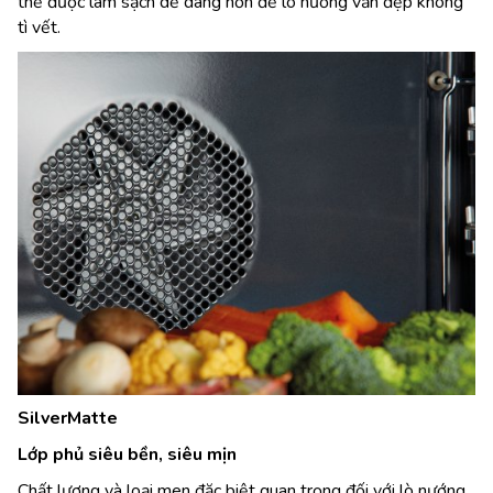
thể được làm sạch dễ dàng hơn để lò nướng vẫn đẹp không
tì vết.
SilverMatte
Lớp phủ siêu bền, siêu mịn
Chất lượng và loại men đặc biệt quan trọng đối với lò nướng