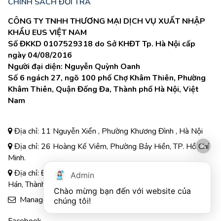
CHÍNH SÁCH ĐỔI TRẢ
CÔNG TY TNHH THƯƠNG MẠI DỊCH VỤ XUẤT NHẬP
KHẨU EUS VIỆT NAM
Số ĐKKD 0107529318 do Sở KHĐT Tp. Hà Nội cấp
ngày 04/08/2016
Người đại diện: Nguyễn Quỳnh Oanh
Số 6 ngách 27, ngõ 100 phố Chợ Khâm Thiên, Phường
Khâm Thiên, Quận Đống Đa, Thành phố Hà Nội, Việt
Nam
Địa chỉ: 11 Nguyễn Xiển , Phường Khương Đình , Hà Nội
Địa chỉ: 26 Hoàng Kế Viêm, Phường Bảy Hiền, TP. Hồ Chí
Minh.
Địa chỉ: Đường A3, Tiểu khu đô thị số 17, Phường Pom
Admin
Hán, Thành phố Lào Cai
Chào mừng bạn đến với website của 
Manager.eus@gmail.com
chúng tôi!
Facebook