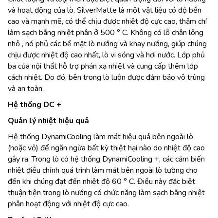
và hoạt động của lò. SilverMatte là một vật liệu có độ bền
cao và mạnh mẽ, có thể chịu được nhiệt độ cực cao, thậm chí
làm sạch bằng nhiệt phân ở 500 ° C. Không có lỗ chân lông
nhỏ , nó phủ các bề mặt lò nướng và khay nướng, giúp chúng
chịu được nhiệt độ cao nhất, lò vi sóng và hơi nước. Lớp phủ
ba của nội thất hỗ trợ phản xạ nhiệt và cung cấp thêm lớp
cách nhiệt. Do đó, bên trong lò luôn được đảm bảo vô trùng
và an toàn.
Hệ thống DC +
Quản lý nhiệt hiệu quả
Hệ thống DynamiCooling làm mát hiệu quả bên ngoài lò
(hoặc vỏ) để ngăn ngừa bất kỳ thiệt hại nào do nhiệt độ cao
gây ra. Trong lò có hệ thống DynamiCooling +, các cảm biến
nhiệt điều chỉnh quá trình làm mát bên ngoài lò tường cho
đến khi chúng đạt đến nhiệt độ 60 ° C. Điều này đặc biệt
thuận tiện trong lò nướng có chức năng làm sạch bằng nhiệt
phân hoạt động với nhiệt độ cực cao.