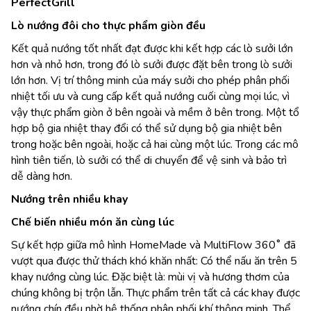
PerfectGrill
Lò nướng đôi cho thực phẩm giòn đều
Kết quả nướng tốt nhất đạt được khi kết hợp các lò sưởi lớn
hơn và nhỏ hơn, trong đó lò sưởi được đặt bên trong lò sưởi
lớn hơn. Vị trí thông minh của máy sưởi cho phép phân phối
nhiệt tối ưu và cung cấp kết quả nướng cuối cùng mọi lúc, vì
vậy thực phẩm giòn ở bên ngoài và mềm ở bên trong. Một tổ
hợp bộ gia nhiệt thay đổi có thể sử dụng bộ gia nhiệt bên
trong hoặc bên ngoài, hoặc cả hai cùng một lúc. Trong các mô
hình tiên tiến, lò sưởi có thể di chuyển để vệ sinh và bảo trì
dễ dàng hơn.
Nướng trên nhiều khay
Chế biến nhiều món ăn cùng lúc
Sự kết hợp giữa mô hình HomeMade và MultiFlow 360˚ đã
vượt qua được thử thách khó khăn nhất: Có thể nấu ăn trên 5
khay nướng cùng lúc. Đặc biệt là: mùi vị và hương thơm của
chúng không bị trộn lẫn. Thực phẩm trên tất cả các khay được
nướng chín đều nhờ hệ thống phân phối khí thông minh. Thể