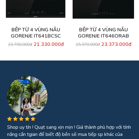
BẾP TỪ 4 VÙNG NẤU
BẾP TỪ 4 VÙNG NẤU
GORENJE IT641BCSC
GORENJE IT646ORAB
21.330.000đ
23.373.000đ
23.700.000đ
25.970.000đ
Tính năng nổi bật:vừa hút vừa lau tiết kiệm được thời gian.
Có nhiều đầu hút có thể thay thế Đúng với mô tả:đúng Chất