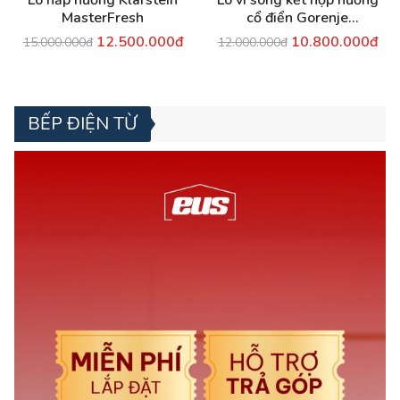
MasterFresh
cổ điển Gorenje
MO4250CLB
12.500.000đ
10.800.000đ
15.000.000đ
12.000.000đ
BẾP ĐIỆN TỪ