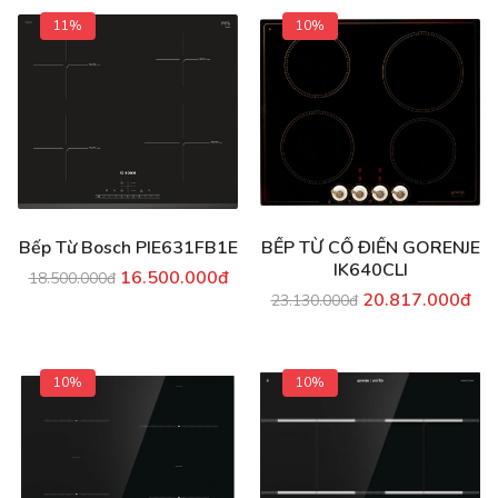
11%
10%
Bếp Từ Bosch PIE631FB1E
BẾP TỪ CỔ ĐIỂN GORENJE
IK640CLI
16.500.000đ
18.500.000đ
20.817.000đ
23.130.000đ
10%
10%