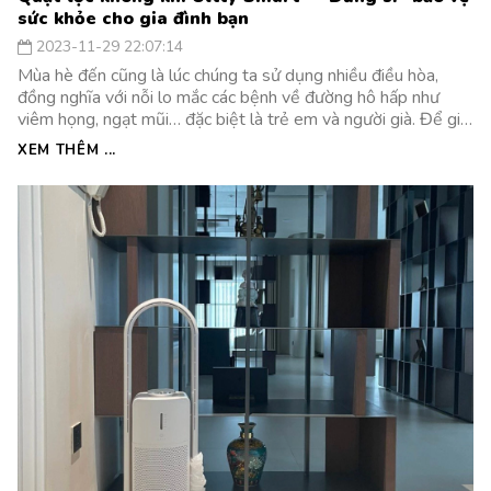
sức khỏe cho gia đình bạn
2023-11-29 22:07:14
Mùa hè đến cũng là lúc chúng ta sử dụng nhiều điều hòa,
đồng nghĩa với nỗi lo mắc các bệnh về đường hô hấp như
viêm họng, ngạt mũi… đặc biệt là trẻ em và người già. Để giải
quyết tình trạng trên, bạn nên sử dụng quạt lọc không khí
XEM THÊM ...
Ultty Smart với nhiều ưu điểm vượt trội, bảo vệ sức khỏe cho
cả gia đình.