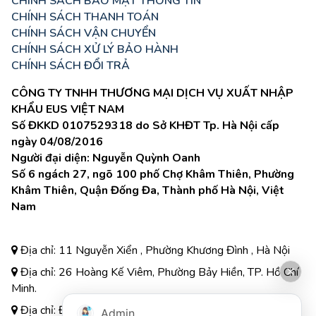
CHÍNH SÁCH BẢO MẬT THÔNG TIN
CHÍNH SÁCH THANH TOÁN
CHÍNH SÁCH VẬN CHUYỂN
CHÍNH SÁCH XỬ LÝ BẢO HÀNH
CHÍNH SÁCH ĐỔI TRẢ
CÔNG TY TNHH THƯƠNG MẠI DỊCH VỤ XUẤT NHẬP
KHẨU EUS VIỆT NAM
Số ĐKKD 0107529318 do Sở KHĐT Tp. Hà Nội cấp
ngày 04/08/2016
Người đại diện: Nguyễn Quỳnh Oanh
Số 6 ngách 27, ngõ 100 phố Chợ Khâm Thiên, Phường
Khâm Thiên, Quận Đống Đa, Thành phố Hà Nội, Việt
Nam
Địa chỉ: 11 Nguyễn Xiển , Phường Khương Đình , Hà Nội
Địa chỉ: 26 Hoàng Kế Viêm, Phường Bảy Hiền, TP. Hồ Chí
Minh.
Địa chỉ: Đường A3, Tiểu khu đô thị số 17, Phường Pom
Admin