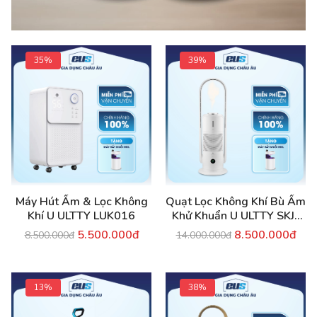
35%
39%
Máy Hút Ẩm & Lọc Không
Quạt Lọc Không Khí Bù Ẩm
Khí U ULTTY LUK016
Khử Khuẩn U ULTTY SKJ-
CR022
5.500.000đ
8.500.000đ
8.500.000đ
14.000.000đ
13%
38%