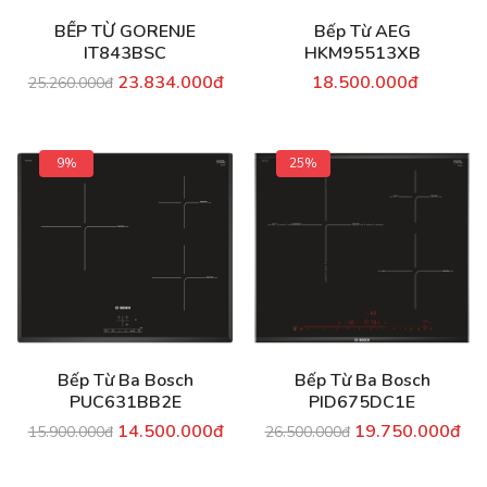
BẾP TỪ GORENJE
Bếp Từ AEG
IT843BSC
HKM95513XB
23.834.000đ
18.500.000đ
25.260.000đ
9%
25%
Bếp Từ Ba Bosch
Bếp Từ Ba Bosch
PUC631BB2E
PID675DC1E
14.500.000đ
19.750.000đ
15.900.000đ
26.500.000đ