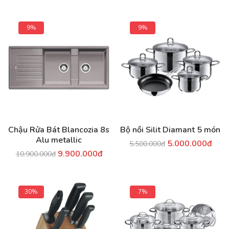
9%
9%
Chậu Rửa Bát Blancozia 8s
Bộ nồi Silit Diamant 5 món
Alu metallic
5.000.000đ
5.500.000đ
9.900.000đ
10.900.000đ
30%
7%