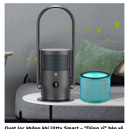
Quạt lọc không khí Ultty Smart – "Dũng sĩ" bảo vệ