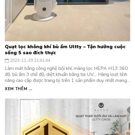
Quạt lọc không khí bù ẩm Ultty – Tận hưởng cuộc
sống 5 sao đích thực
2023-11-29 21:41:44
Làm mát bằng công nghệ bội khí, màng lọc HEPA H13 360
độ, bù ẩm 3 chế độ, diệt khuẩn bằng tia UV… Hàng loạt tính
năng cao cấp được trang bị trên 1 sản phẩm duy nhất mang
tên Quạt lọc không khí bù ẩm Ultty SKJ-CR022.
XEM THÊM ...