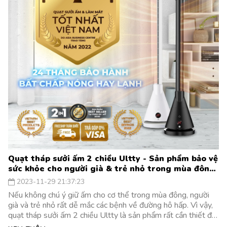
Quạt tháp sưởi ấm 2 chiều Ultty - Sản phẩm bảo vệ
sức khỏe cho người già & trẻ nhỏ trong mùa đông
giá rét
2023-11-29 21:37:23
Nếu không chú ý giữ ấm cho cơ thể trong mùa đông, người
già và trẻ nhỏ rất dễ mắc các bệnh về đường hô hấp. Vì vậy,
quạt tháp sưởi ấm 2 chiều Ultty là sản phẩm rất cần thiết để
bảo vệ sức khỏe cho người già, trẻ nhỏ khi mùa đông năm