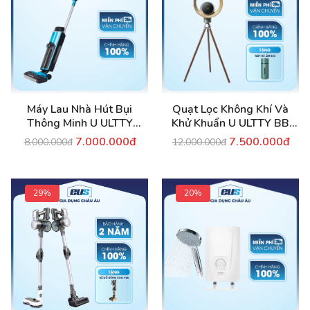
Máy Lau Nhà Hút Bụi
Quạt Lọc Không Khí Và
Thông Minh U ULTTY
Khử Khuẩn U ULTTY BB
SCW18
Màu Grey Titanium
7.000.000đ
7.500.000đ
8.000.000đ
12.000.000đ
29%
20%