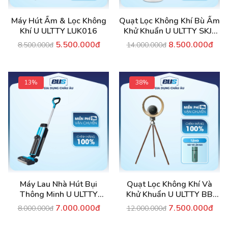
Máy Hút Ẩm & Lọc Không
Quạt Lọc Không Khí Bù Ẩm
Khí U ULTTY LUK016
Khử Khuẩn U ULTTY SKJ-
CR022
5.500.000đ
8.500.000đ
8.500.000đ
14.000.000đ
13%
38%
Máy Lau Nhà Hút Bụi
Quạt Lọc Không Khí Và
Thông Minh U ULTTY
Khử Khuẩn U ULTTY BB
SCW18
Màu Grey Titanium
7.000.000đ
7.500.000đ
8.000.000đ
12.000.000đ