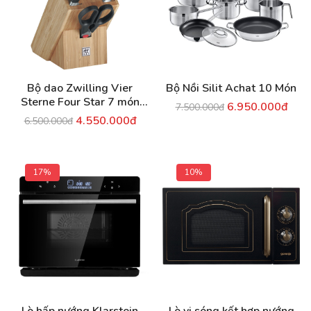
Bộ dao Zwilling Vier
Bộ Nồi Silit Achat 10 Món
Sterne Four Star 7 món
6.950.000đ
7.500.000đ
(gỗ sồi)
4.550.000đ
6.500.000đ
17%
10%
Lò hấp nướng Klarstein
Lò vi sóng kết hợp nướng