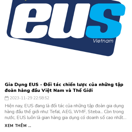
Gia Dụng EUS - Đối tác chiến lược của những tập
đoàn hàng đầu Việt Nam và Thế Giới
2023-11-29 22:58:52
Hiện nay, EUS đang là đối tác của những tập đoàn gia dụng
hàng đầu thế giới như: Tefal, AEG, WMF, Steba... Còn trong
nước, EUS luôn là gian hàng gia dụng có doanh số cao nhất
trên các sàn thương mại điện tử như tiki, adayroi, vneshop...
XEM THÊM ...