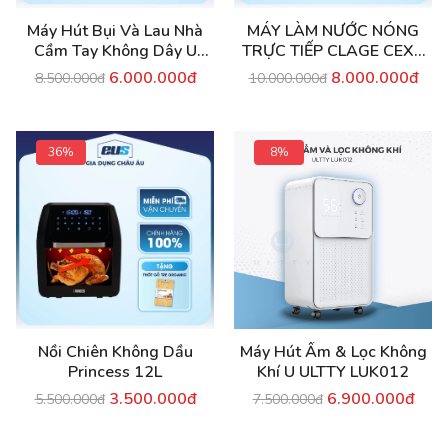
Máy Hút Bụi Và Lau Nhà
MÁY LÀM NƯỚC NÓNG
Cầm Tay Không Dây U
TRỰC TIẾP CLAGE CEX9
ULTTY V08
PLUS
6.000.000đ
8.000.000đ
8.500.000đ
10.000.000đ
36%
8%
Nồi Chiên Không Dầu
Máy Hút Ẩm & Lọc Không
Princess 12L
Khí U ULTTY LUK012
3.500.000đ
6.900.000đ
5.500.000đ
7.500.000đ