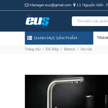
Manager.eus@gmail.com
11 Nguyễn Xiển , 
TRAN
DANH MỤC SẢN PHẨM
Trang chủ
/
Đồ Bếp
/
Blanco
/
Vòi rửa