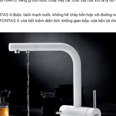
ng bị hoen ố, vàng gỉ bởi nước chảy, hay các chất tẩy rửa. Đó là l
S II được: tách mạch nước, không hề chảy hỗn hợp với đường nước
TAS II, vừa tiết kiệm diện tích, không gian bếp, vừa tiện lợi cho