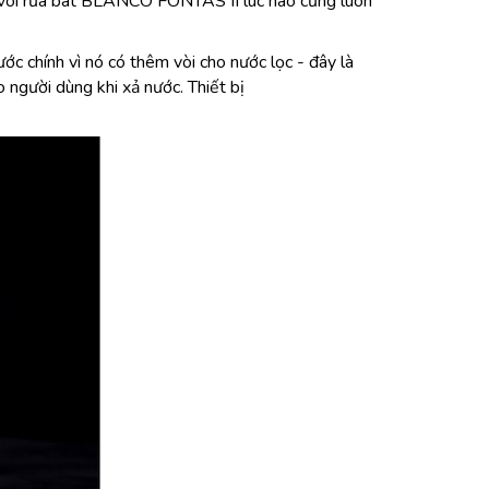
ý do vòi rửa bát BLANCO FONTAS II lúc nào cũng luôn
 chính vì nó có thêm vòi cho nước lọc - đây là
 người dùng khi xả nước. Thiết bị