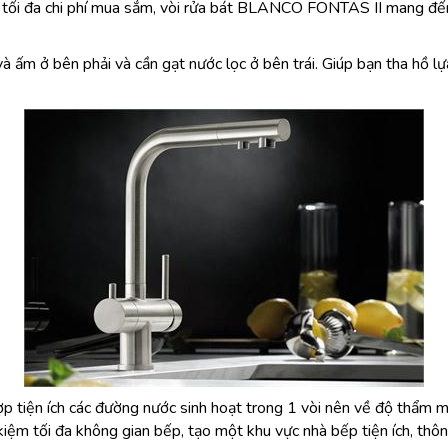
m tối đa chi phí mua sắm, vòi rửa bát BLANCO FONTAS II mang đến
 và ấm ở bên phải và cần gạt nước lọc ở bên trái. Giúp bạn tha hồ
tiện ích các đường nước sinh hoạt trong 1 vòi nên về độ thẩm mỹ
ệm tối đa không gian bếp, tạo một khu vực nhà bếp tiện ích, thô