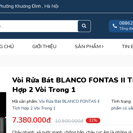
Phường Khương Đình , Hà Nội
08862
Tổng đà
G CHỦ
GIỚI THIỆU
SẢN PHẨM
TIN 
Vòi Rửa Bát BLANCO FONTAS II T
Hợp 2 Vòi Trong 1
Mã sản phẩm:
Vòi Rửa Bát BLANCO FONTAS II
Tình trạng:
Tích Hợp 2 Vòi Trong 1
phẩm có sẵ
7.380.000đ
10.900.000đ
32%
Chảy nhanh, xả nước mạnh, chống bắn, chảy cực êm là những gì