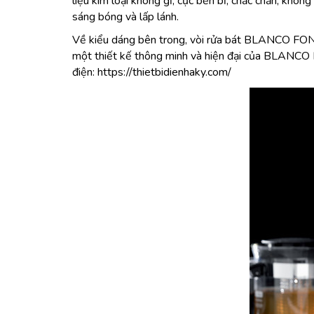
liệu kim loại không gỉ, cực bền bỉ, chắc chắn, khô
sáng bóng và lấp lánh.
Về kiểu dáng bên trong, vòi rửa bát BLANCO FONTA
một thiết kế thông minh và hiện đại của BLANCO FON
điện:
https://thietbidienhaky.com/