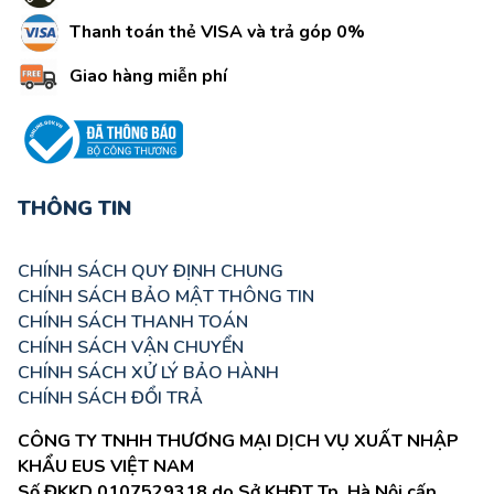
Thanh toán thẻ VISA và trả góp 0%
Giao hàng miễn phí
THÔNG TIN
CHÍNH SÁCH QUY ĐỊNH CHUNG
CHÍNH SÁCH BẢO MẬT THÔNG TIN
CHÍNH SÁCH THANH TOÁN
CHÍNH SÁCH VẬN CHUYỂN
CHÍNH SÁCH XỬ LÝ BẢO HÀNH
CHÍNH SÁCH ĐỔI TRẢ
CÔNG TY TNHH THƯƠNG MẠI DỊCH VỤ XUẤT NHẬP
KHẨU EUS VIỆT NAM
Số ĐKKD 0107529318 do Sở KHĐT Tp. Hà Nội cấp