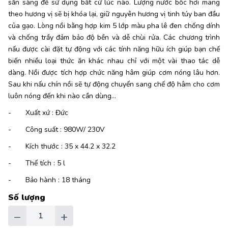
sẵn sàng để sử dụng bất cứ lúc nào. Lượng nước bốc hơi mang
theo hương vị sẽ bị khóa lại, giữ nguyên hương vị tinh túy ban đầu
của gạo. Lòng nồi bằng hợp kim 5 lớp màu pha lê đen chống dính
và chống trầy đảm bảo độ bền và dễ chùi rửa. Các chương trình
nấu được cài đặt tự động với các tính năng hữu ích giúp bạn chế
biến nhiều loại thức ăn khác nhau chỉ với một vài thao tác dễ
dàng. Nồi được tích hợp chức năng hâm giúp cơm nóng lâu hơn.
Sau khi nấu chín nồi sẽ tự động chuyển sang chế độ hâm cho cơm
luôn nóng đến khi nào cần dùng...
- Xuất xứ : Đức
- Công suất : 980W/ 230V
- Kích thước : 35 x 44.2 x 32.2
- Thể tích : 5 l
- Bảo hành : 18 tháng
Số lượng
−
+