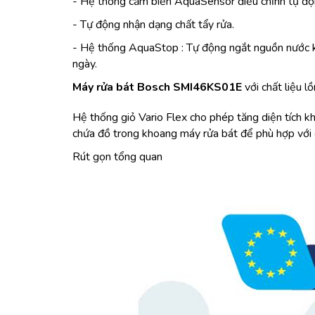
- Hệ thống cảm biến AquaSensor điều chỉnh tự độn
- Tự động nhận dạng chất tẩy rửa.
- Hệ thống AquaStop : Tự động ngắt nguồn nước khi
ngày.
Máy rửa bát Bosch SMI46KS01E
với chất liệu 
Hệ thống giỏ Vario Flex cho phép tăng diện tích k
chứa đồ trong khoang máy rửa bát để phù hợp với c
Rút gọn tổng quan