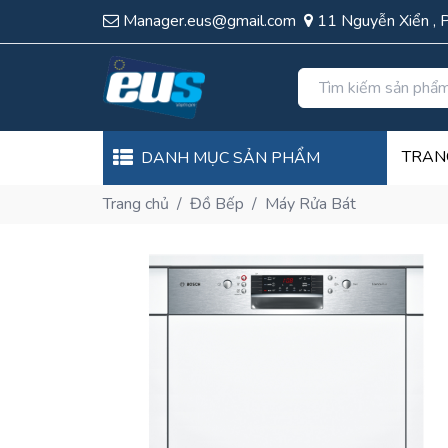
Manager.eus@gmail.com
11 Nguyễn Xiển , 
TRAN
DANH MỤC SẢN PHẨM
Trang chủ
/
Đồ Bếp
/
Máy Rửa Bát