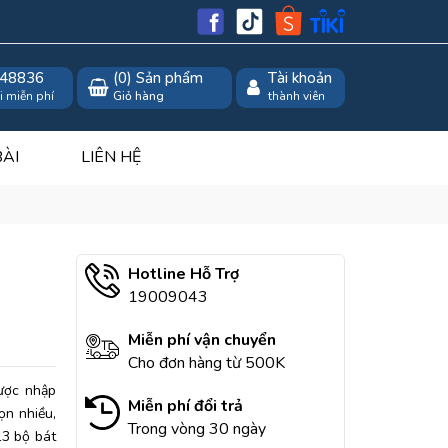
48836
(
0
) Sản phẩm
Tài khoản
i miễn phí
Giỏ hàng
thành viên
BÀI
LIÊN HỆ
Hotline Hỗ Trợ
19009043
Miễn phí vận chuyển
Cho đơn hàng từ 500K
ược nhập
Miễn phí đổi trả
ọn nhiều,
Trong vòng 30 ngày
13 bộ bát