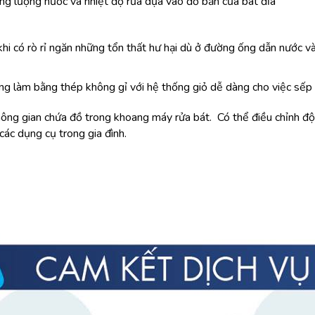
g lượng nước và nhiệt độ rửa dựa vào đổ bẩn của bát đĩa
 có rò rỉ ngăn những tổn thất hư hại dù ở đường ống dẫn nước và
lồng làm bằng thép không gỉ với hệ thống giỏ dễ dàng cho việc sếp 
hông gian chứa đồ trong khoang máy rửa bát. Có thể điều chỉnh độ 
ác dụng cụ trong gia đình.