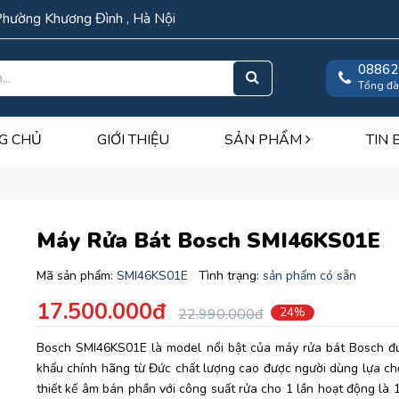
Phường Khương Đình , Hà Nội
08862
Tổng đà
G CHỦ
GIỚI THIỆU
SẢN PHẨM
TIN 
Máy Rửa Bát Bosch SMI46KS01E
Mã sản phẩm:
SMI46KS01E
Tình trạng:
sản phẩm có sẵn
17.500.000đ
22.990.000đ
24%
Bosch SMI46KS01E là model nổi bật của máy rửa bát Bosch đ
khẩu chính hãng từ Đức chất lượng cao được người dùng lựa ch
thiết kế âm bán phần với công suất rửa cho 1 lần hoạt động là 