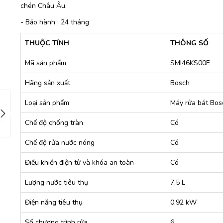
chén Châu Âu.
- Bảo hành : 24 tháng
THUỘC TÍNH
THÔNG SỐ
Mã sản phẩm
SMI46KS00E
Hãng sản xuất
Bosch
Loại sản phẩm
Máy rửa bát Bos
Chế độ chống tràn
Có
Chế độ rửa nước nóng
Có
Điều khiển điện tử và khóa an toàn
Có
Lượng nước tiêu thụ
7,5 L
Điện năng tiêu thụ
0,92 kW
Số chương trình rửa
6