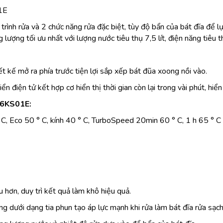
1E
rình rửa và 2 chức năng rửa đặc biệt, tùy độ bẩn của bát đĩa để 
 lượng tối ưu nhất với lượng nước tiêu thụ 7,5 lít, điện năng t
ết kế mở ra phía trước tiện lợi sắp xếp bát đũa xoong nồi vào.
 điện tử kết hợp cơ hiển thị thời gian còn lại trong vài phút, hiển
46KS01E:
C, Eco 50 ° C, kính 40 ° C, TurboSpeed ​​20min 60 ° C, 1 h 65 ° C
 hơn, duy trì kết quả làm khô hiệu quả.
g dưới dạng tia phun tạo áp lực mạnh khi rửa làm bát đĩa rửa sạc