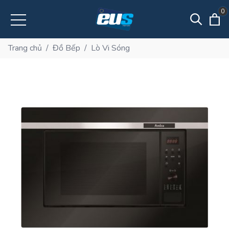
0
Trang chủ
/
Đồ Bếp
/
Lò Vi Sóng