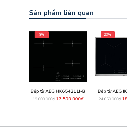
Sản phẩm liên quan
8%
23%
Bếp từ AEG HK654211I-B
Bếp từ A
17.500.000đ
1
19.000.000đ
24.050.000đ