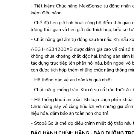
- Tiết kiệm: Chức năng MaxiSense tự động nhận diện
kiệm điện năng.
- Chế độ hẹn giờ linh hoạt cùng bộ đếm thời gian 
lượng thời gian và hẹn giờ nấu thích hợp, bếp sẽ tự
- Chức năng giữ ấm tự động sau khi nấu: Khi nấu xo
AEG HK634200XB được đánh giá cao về chỉ số thân
không chứa khoáng chất độc hại, không sản sinh kh
tác dụng trực tiếp lên phần nồi nấu, bên ngoài vỏ
còn được tích hợp thêm những chức năng thông mi
- Hệ thống bảo vệ an toàn khi quá nhiệt.
- Chức năng chống trào: Khi có sự cố trào thức ăn
- Hệ thống khoá an toàn: Khi bạn chọn phím khóa a
Chức năng này vô cùng hữu ích với những gia đình
hiệu hóa, đảm bảo an toàn hơn cho trẻ.
- Stop&Go là chế đọ điều chỉnh nhiệt độ thấp nấu t
BẢO HÀNH CHÍNH HÃNG - BẢO DƯỠNG TR