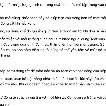
 nồi, nhiệt lượng sinh ra trong quá trình nấu chỉ tập trung vào 
cho mỗi vùng: chức năng này sẽ giúp bạn chủ động hơn về mặt thờ
 động tắt khi nấu xong.
ng, sử dụng chế độ giữ ấm giúp thức ăn luôn ấm tới khi dọn ra bàn
 thiện với môi trường cũng như sức khỏe người dùng. Mặt kính ca
í độc trong quá trình đun nấu, thân thiện hơn với môi trường. Són
 bếp có lớp sơn cách điện, người dùng có thể yên tâm về mức độ 
nh như:
, bếp sẽ tự động tắt để đảm bảo sự an toàn cho hoạt động của bế
n toàn, toàn bộ hệ thống điều khiển sẽ được ẩn, lúc này bếp vẫn t
 có trẻ nhỏ. Khi được kích hoạt, sẽ khóa toàn bộ bàn phím điều k
ự động lên cấp và giữ ấm với một liên lạc đơn giản sẽ trở lại với c
ỌN ĐỜI