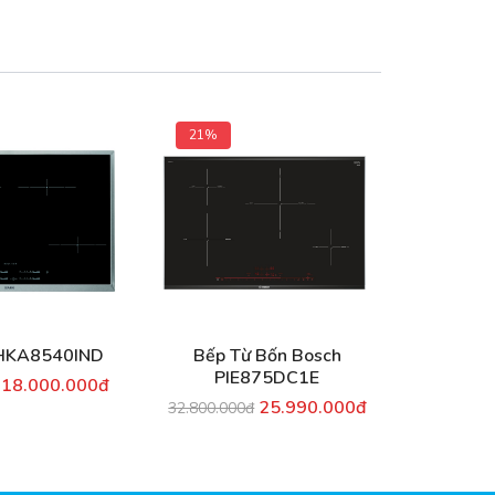
21%
10%
HKA8540IND
Bếp Từ Bốn Bosch
Bếp Từ 
PIE875DC1E
18.000.000đ
18.900.0
25.990.000đ
32.800.000đ