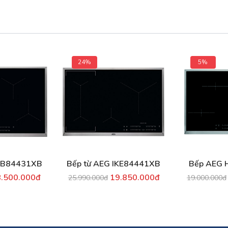
24%
5%
EG IKB84431XB
Bếp từ AEG IKE84441XB
Bếp AEG 
8.500.000đ
19.850.000đ
25.990.000đ
19.000.000đ