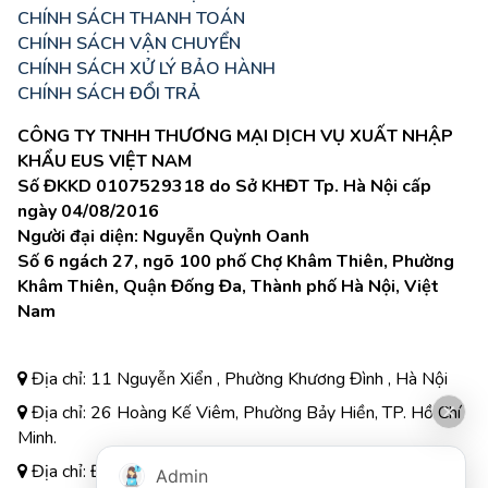
CHÍNH SÁCH THANH TOÁN
CHÍNH SÁCH VẬN CHUYỂN
CHÍNH SÁCH XỬ LÝ BẢO HÀNH
CHÍNH SÁCH ĐỔI TRẢ
CÔNG TY TNHH THƯƠNG MẠI DỊCH VỤ XUẤT NHẬP
KHẨU EUS VIỆT NAM
Số ĐKKD 0107529318 do Sở KHĐT Tp. Hà Nội cấp
ngày 04/08/2016
Người đại diện: Nguyễn Quỳnh Oanh
Số 6 ngách 27, ngõ 100 phố Chợ Khâm Thiên, Phường
Khâm Thiên, Quận Đống Đa, Thành phố Hà Nội, Việt
Nam
Địa chỉ: 11 Nguyễn Xiển , Phường Khương Đình , Hà Nội
Địa chỉ: 26 Hoàng Kế Viêm, Phường Bảy Hiền, TP. Hồ Chí
Minh.
Địa chỉ: Đường A3, Tiểu khu đô thị số 17, Phường Pom
Admin